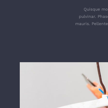
Quisque mole
pulvinar. Phas
mauris. Pellent