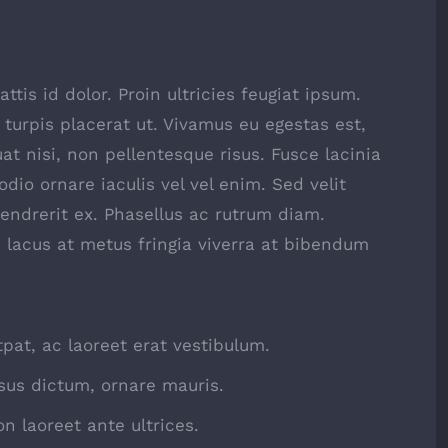
ttis id dolor. Proin ultricies feugiat ipsum.
 turpis placerat ut. Vivamus eu egestas est,
t nisi, non pellentesque risus. Fusce lacinia
io ornare iaculis vel vel enim. Sed velit
ndrerit ex. Phasellus ac rutrum diam.
 lacus at metus fringia viverra at bibendum
tpat, ac laoreet erat vestibulum.
sus dictum, ornare mauris.
n laoreet ante ultrices.