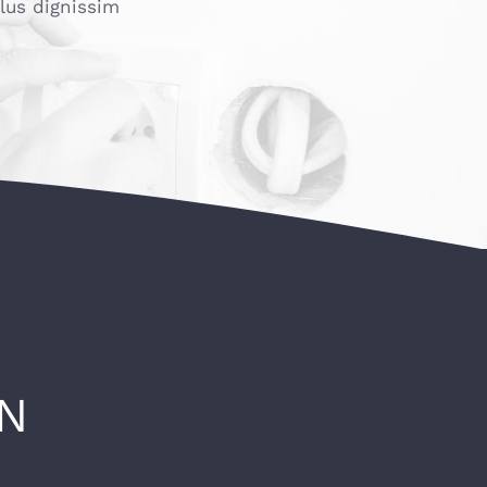
llus dignissim
N