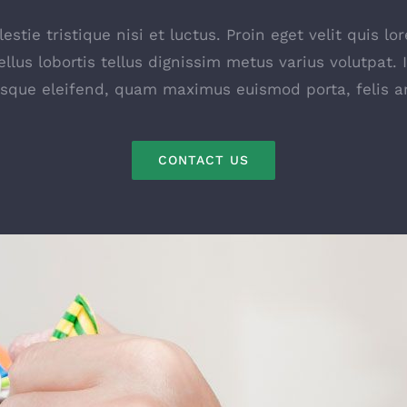
stie tristique nisi et luctus. Proin eget velit quis 
ellus lobortis tellus dignissim metus varius volutpat. 
esque eleifend, quam maximus euismod porta, felis an
CONTACT US