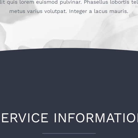
lit quis lorem euismod pulvinar. Phasellus lobortis te
metus varius volutpat. Integer a lacus mauris.
SERVICE INFORMATIO