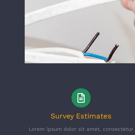
Survey Estimates
Lorem ipsum dolor sit amet, consectetur